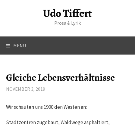
S
Udo Tiffert
p
r
Prosa & Lyrik
i
n
g
MENÜ
e
z
u
m
Gleiche Lebensverhältnisse
I
n
NOVEMBER 3, 2019
h
a
Wir schauten uns 1990 den Westen an:
l
t
Stadtzentren zugebaut, Waldwege asphaltiert,