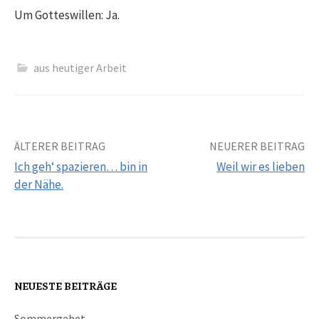
Um Gotteswillen: Ja.
aus heutiger Arbeit
ÄLTERER BEITRAG
NEUERER BEITRAG
Ich geh‘ spazieren… bin in
Weil wir es lieben
der Nähe.
B
e
i
NEUESTE BEITRÄGE
t
Sommergebet