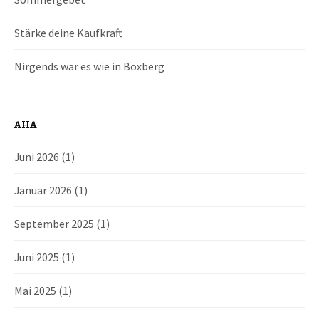
r
a
Stärke deine Kaufkraft
g
Nirgends war es wie in Boxberg
s
AHA
-
Juni 2026
(1)
N
Januar 2026
(1)
a
September 2025
(1)
v
i
Juni 2025
(1)
g
Mai 2025
(1)