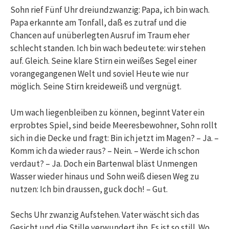
Sohn rief Fünf Uhr dreiundzwanzig: Papa, ich bin wach.
Papa erkannte am Tonfall, daß es zutraf und die
Chancen auf unüberlegten Ausruf im Traum eher
schlecht standen. Ich bin wach bedeutete: wir stehen
auf. Gleich. Seine klare Stirn ein weißes Segel einer
vorangegangenen Welt und soviel Heute wie nur
möglich. Seine Stirn kreideweiß und vergnügt.
Um wach liegenbleiben zu können, beginnt Vater ein
erprobtes Spiel, sind beide Meeresbewohner, Sohn rollt
sich in die Decke und fragt: Bin ich jetzt im Magen? – Ja. –
Komm ich da wieder raus? – Nein. – Werde ich schon
verdaut? – Ja. Doch ein Bartenwal bläst Unmengen
Wasser wieder hinaus und Sohn weiß diesen Weg zu
nutzen: Ich bin draussen, guck doch! – Gut.
Sechs Uhr zwanzig Aufstehen. Vater wäscht sich das
Gesicht und die Stille verwundert ihn. Es ist so still. Wo