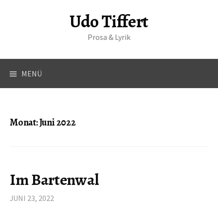
S
Udo Tiffert
p
r
Prosa & Lyrik
i
n
g
MENÜ
e
z
u
m
Monat:
Juni 2022
I
n
h
a
Im Bartenwal
l
t
JUNI 23, 2022