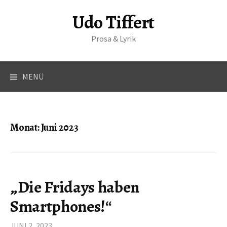
S
Udo Tiffert
p
r
Prosa & Lyrik
i
n
g
MENÜ
e
z
u
m
Monat:
Juni 2023
I
n
h
a
„Die Fridays haben
l
t
Smartphones!“
JUNI 2, 2023