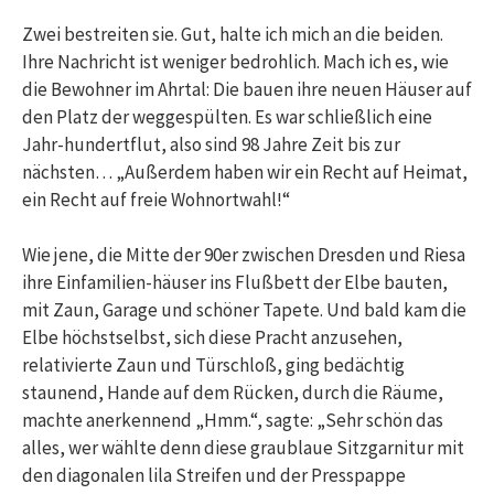
Zwei bestreiten sie. Gut, halte ich mich an die beiden.
Ihre Nachricht ist weniger bedrohlich. Mach ich es, wie
die Bewohner im Ahrtal: Die bauen ihre neuen Häuser auf
den Platz der weggespülten. Es war schließlich eine
Jahr-hundertflut, also sind 98 Jahre Zeit bis zur
nächsten… „Außerdem haben wir ein Recht auf Heimat,
ein Recht auf freie Wohnortwahl!“
Wie jene, die Mitte der 90er zwischen Dresden und Riesa
ihre Einfamilien-häuser ins Flußbett der Elbe bauten,
mit Zaun, Garage und schöner Tapete. Und bald kam die
Elbe höchstselbst, sich diese Pracht anzusehen,
relativierte Zaun und Türschloß, ging bedächtig
staunend, Hande auf dem Rücken, durch die Räume,
machte anerkennend „Hmm.“, sagte: „Sehr schön das
alles, wer wählte denn diese graublaue Sitzgarnitur mit
den diagonalen lila Streifen und der Presspappe