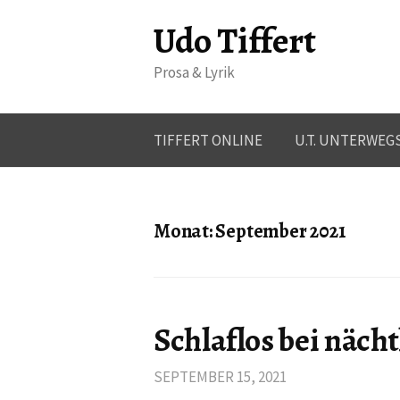
S
Udo Tiffert
p
r
Prosa & Lyrik
i
n
g
TIFFERT ONLINE
U.T. UNTERWEG
e
z
u
Monat:
September 2021
m
I
n
h
a
Schlaflos bei näch
l
t
SEPTEMBER 15, 2021