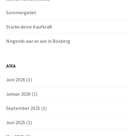
t
Sommergebet
r
Stärke deine Kaufkraft
a
Nirgends war es wie in Boxberg
g
s
AHA
-
Juni 2026
(1)
N
Januar 2026
(1)
a
September 2025
(1)
v
Juni 2025
(1)
i