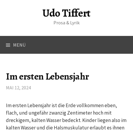
S
Udo Tiffert
p
r
Prosa & Lyrik
i
n
g
MENÜ
e
z
u
m
Im ersten Lebensjahr
I
n
MAI 12, 2024
h
a
Im ersten Lebensjahr ist die Erde vollkommen eben,
l
flach, und ungefähr zwanzig Zentimeter hoch mit
t
dreckigem, kalten Wasser bedeckt. Kinder liegen also im
kalten Wasser und die Halsmuskulatur erlaubt es ihnen