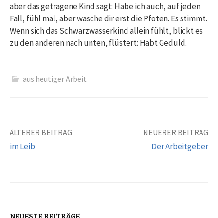
aber das getragene Kind sagt: Habe ich auch, auf jeden
Fall, fühl mal, aber wasche dir erst die Pfoten. Es stimmt.
Wenn sich das Schwarzwasserkind allein fühlt, blickt es
zu den anderen nach unten, flüstert: Habt Geduld.
aus heutiger Arbeit
ÄLTERER BEITRAG
NEUERER BEITRAG
im Leib
Der Arbeitgeber
B
e
i
NEUESTE BEITRÄGE